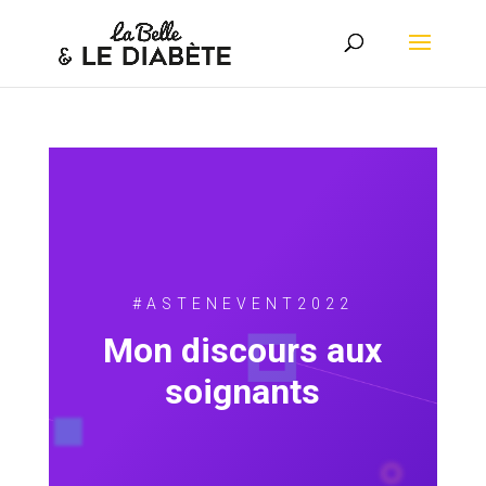
#ASTENEVENT2022
Mon discours aux
soignants