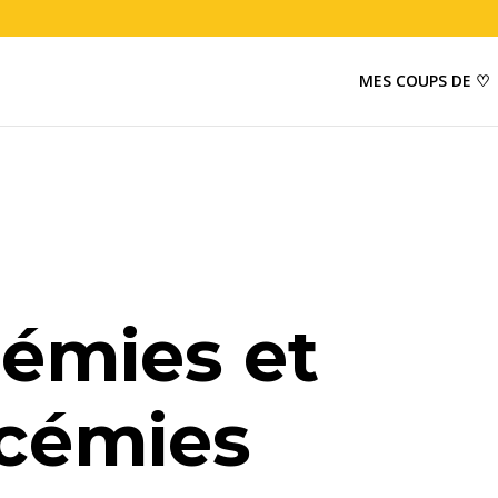
MES COUPS DE ♡
émies et
cémies