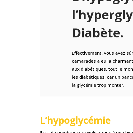
l’hypergl
Diabète.
Effectivement, vous avez sû
camarades a eu la charmante
aux diabétiques, tout le mon
les diabétiques, car un pan
la glycémie trop monter.
L’hypoglycémie
Il y a de nombreuses explications à une hy