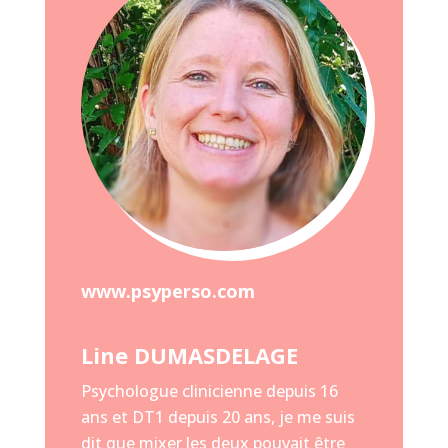
www.psyperso.com
Line DUMASDELAGE
Psychologue clinicienne depuis 16
ans et DT1 depuis 20 ans, je me suis
dit que mixer les deux pouvait être