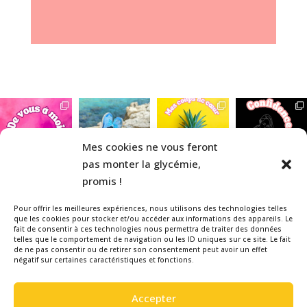
Mes cookies ne vous feront
pas monter la glycémie,
promis !
Pour offrir les meilleures expériences, nous utilisons des technologies telles
que les cookies pour stocker et/ou accéder aux informations des appareils. Le
fait de consentir à ces technologies nous permettra de traiter des données
telles que le comportement de navigation ou les ID uniques sur ce site. Le fait
Veuillez noter que la La Belle & le
de ne pas consentir ou de retirer son consentement peut avoir un effet
négatif sur certaines caractéristiques et fonctions.
Diabète est un blog indépendant,
réalisé bénévolement par une
Accepter
patiente diabétique de type 1, pour