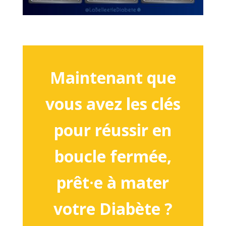
Maintenant que
vous avez les clés
pour réussir en
boucle fermée,
prêt·e à mater
votre Diabète ?