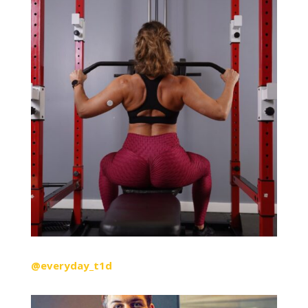
@everyday_t1d