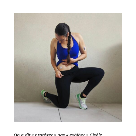
On a dit « protéger » pas « exhiber » Gisèle….