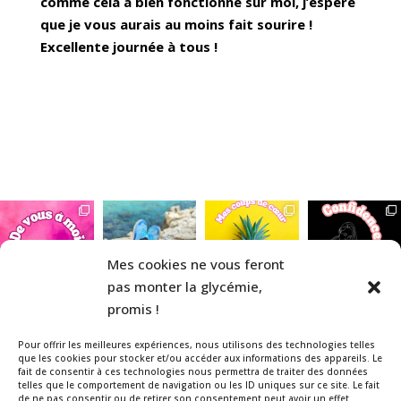
comme cela a bien fonctionné sur moi, j’espère
que je vous aurais au moins fait sourire !
Excellente journée à tous !
Mes cookies ne vous feront
pas monter la glycémie,
promis !
Pour offrir les meilleures expériences, nous utilisons des technologies telles
que les cookies pour stocker et/ou accéder aux informations des appareils. Le
fait de consentir à ces technologies nous permettra de traiter des données
telles que le comportement de navigation ou les ID uniques sur ce site. Le fait
Veuillez noter que la La Belle & le
de ne pas consentir ou de retirer son consentement peut avoir un effet