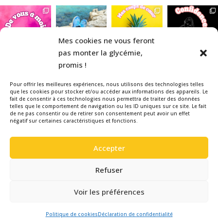
Mes cookies ne vous feront
pas monter la glycémie,
promis !
Pour offrir les meilleures expériences, nous utilisons des technologies telles
que les cookies pour stocker et/ou accéder aux informations des appareils. Le
fait de consentir à ces technologies nous permettra de traiter des données
telles que le comportement de navigation ou les ID uniques sur ce site. Le fait
Veuillez noter que la La Belle & le
de ne pas consentir ou de retirer son consentement peut avoir un effet
négatif sur certaines caractéristiques et fonctions.
Diabète est un blog indépendant,
réalisé bénévolement par une
Accepter
patiente diabétique de type 1, pour
informer et sensibiliser autour du
Refuser
Diabète. Aucun de ces articles n’a été
rémunéré. Bonne visite !
Voir les préférences
Mentions légales |
Gisèle Design
– 2016
Politique de cookies
Déclaration de confidentialité