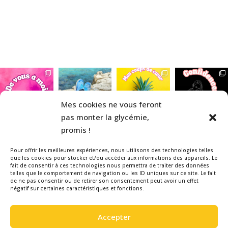
Mes cookies ne vous feront
pas monter la glycémie,
promis !
Pour offrir les meilleures expériences, nous utilisons des technologies telles
que les cookies pour stocker et/ou accéder aux informations des appareils. Le
fait de consentir à ces technologies nous permettra de traiter des données
telles que le comportement de navigation ou les ID uniques sur ce site. Le fait
Veuillez noter que la La Belle & le
de ne pas consentir ou de retirer son consentement peut avoir un effet
négatif sur certaines caractéristiques et fonctions.
Diabète est un blog indépendant,
réalisé bénévolement par une
Accepter
patiente diabétique de type 1, pour