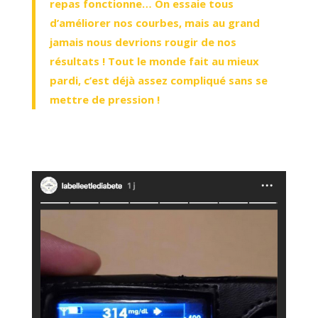
repas fonctionne… On essaie tous
d’améliorer nos courbes, mais au grand
jamais nous devrions rougir de nos
résultats ! Tout le monde fait au mieux
pardi, c’est déjà assez compliqué sans se
mettre de pression !