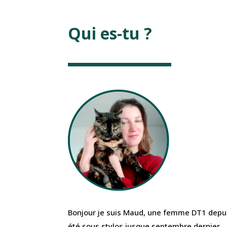
Qui es-tu ?
Bonjour je suis Maud, une femme DT1 depuis
été sous stylos jusque septembre dernier.