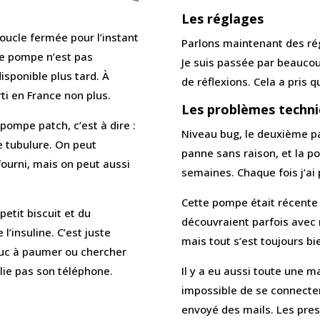
Les réglages
ucle fermée pour l’instant
Parlons maintenant des rég
tte pompe n’est pas
Je suis passée par beauco
disponible plus tard. À
de réflexions. Cela a pris 
ti en France non plus.
Les problèmes techn
 pompe patch, c’est à dire :
Niveau bug, le deuxième pa
e tubulure. On peut
panne sans raison, et la 
fourni, mais on peut aussi
semaines. Chaque fois j’ai 
Cette pompe était récente 
petit biscuit et du
découvraient parfois avec
 l’insuline. C’est juste
mais tout s’est toujours bie
truc à paumer ou chercher
lie pas son téléphone.
Il y a eu aussi toute une ma
impossible de se connecter à
envoyé des mails. Les pres