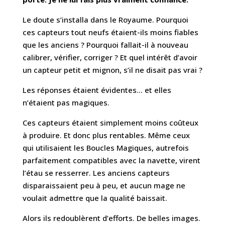
Le
doute
s’installa
dans
le
Royaume.
Pourquoi
ces
capteurs
tout
neufs
étaient-ils
moins
fiables
que
les
anciens
?
Pourquoi
fallait-il
à
nouveau
calibrer,
vérifier,
corriger
?
Et
quel
intérêt
d’avoir
un
capteur
petit
et
mignon,
s’il
ne
disait
pas
vrai
?
Les réponses étaient évidentes… et elles
n’étaient pas magiques.
Ces
capteurs
étaient
simplement
moins
coûteux
à
produire.
Et
donc
plus
rentables.
Même
ceux
qui
utilisaient
les
Boucles
Magiques,
autrefois
parfaitement
compatibles
avec
la
navette,
virent
l’étau
se
resserrer.
Les
anciens
capteurs
disparaissaient
peu
à
peu,
et
aucun
mage
ne
voulait
admettre
que
la
qualité
baissait.
Alors
ils
redoublèrent
d’efforts.
De
belles
images.