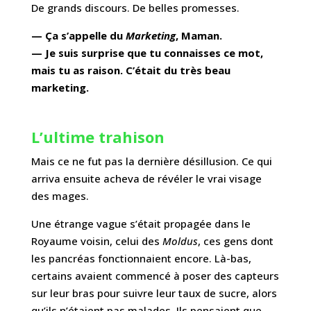
De
grands
discours.
De belles
promesses
.
— Ça s’appelle du
Marketing
, Maman.
— Je suis surprise que tu connaisses ce mot,
mais tu as raison. C’était du très beau
marketing.
L’ultime trahison
Mais
ce
ne
fut
pas
la
dernière
désillusion.
Ce
qui
arriva
ensuite
acheva
de
révéler
le
vrai
visage
des
mages.
Une étrange vague s’était propagée dans le
Royaume voisin, celui des
Moldus
, ces gens dont
les pancréas fonctionnaient encore. Là-bas,
certains avaient commencé à poser des capteurs
sur leur bras pour suivre leur taux de sucre, alors
qu’ils n’étaient pas malades. Ils pensaient que