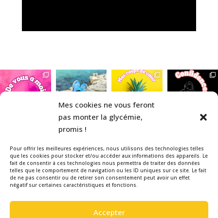
Mes cookies ne vous feront
pas monter la glycémie,
promis !
Pour offrir les meilleures expériences, nous utilisons des technologies telles
que les cookies pour stocker et/ou accéder aux informations des appareils. Le
fait de consentir à ces technologies nous permettra de traiter des données
telles que le comportement de navigation ou les ID uniques sur ce site. Le fait
Veuillez noter que la La Belle & le
de ne pas consentir ou de retirer son consentement peut avoir un effet
négatif sur certaines caractéristiques et fonctions.
Diabète est un blog indépendant,
réalisé bénévolement par une
Accepter
patiente diabétique de type 1, pour