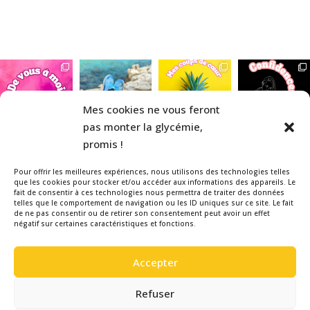
Mes cookies ne vous feront
pas monter la glycémie,
promis !
Pour offrir les meilleures expériences, nous utilisons des technologies telles
que les cookies pour stocker et/ou accéder aux informations des appareils. Le
fait de consentir à ces technologies nous permettra de traiter des données
telles que le comportement de navigation ou les ID uniques sur ce site. Le fait
Veuillez noter que la La Belle & le
de ne pas consentir ou de retirer son consentement peut avoir un effet
négatif sur certaines caractéristiques et fonctions.
Diabète est un blog indépendant,
réalisé bénévolement par une
Accepter
patiente diabétique de type 1, pour
informer et sensibiliser autour du
Refuser
Diabète. Aucun de ces articles n’a été