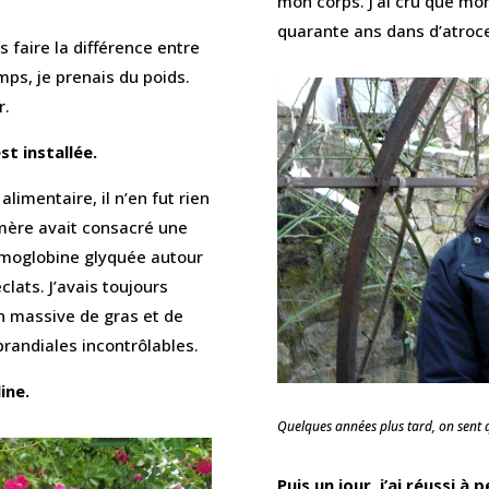
mon corps. J’ai cru que m
quarante ans dans d’atroces
 faire la différence entre
mps, je prenais du poids.
r.
st installée.
alimentaire, il n’en fut rien
mère avait consacré une
émoglobine glyquée autour
clats. J’avais toujours
n massive de gras et de
randiales incontrôlables.
line.
Quelques années plus tard, on sent q
Puis un jour, j’ai réussi à 