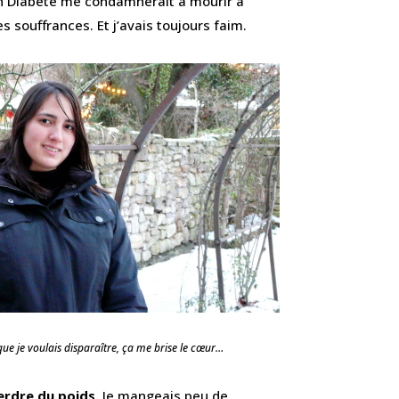
on Diabète me condamnerait à mourir à
 souffrances. Et j’avais toujours faim.
ue je voulais disparaître, ça me brise le cœur…
perdre du poids.
Je mangeais peu de