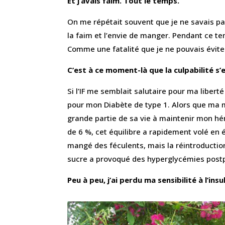
Et j’avais faim. Tout le temps.
On me répétait souvent que je ne savais pas
la faim et l’envie de manger. Pendant ce te
Comme une fatalité que je ne pouvais évite
C’est à ce moment-là que la culpabilité s’e
Si l’IF me semblait salutaire pour ma liberté 
pour mon Diabète de type 1. Alors que ma 
grande partie de sa vie à maintenir mon h
de 6 %, cet équilibre a rapidement volé en é
mangé des féculents, mais la réintroductio
sucre a provoqué des hyperglycémies postp
Peu à peu, j’ai perdu ma sensibilité à l’insu