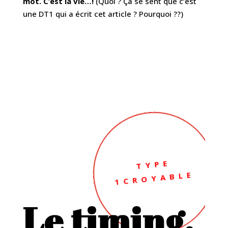
mot. C’est la vie…!
(Quoi ? Ça se sent que c’est
une DT1 qui a écrit cet article ? Pourquoi ??)
TYPE
1CROYABLE
Le timing.