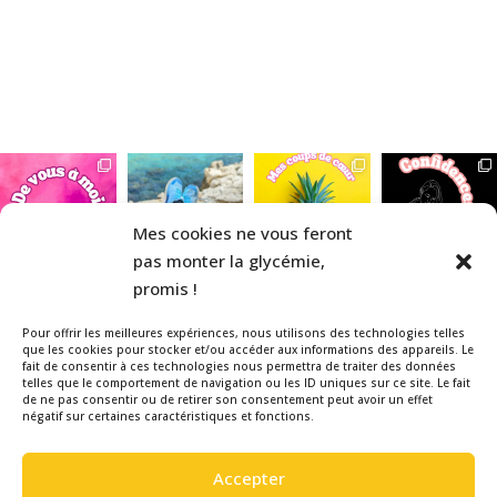
Mes cookies ne vous feront
pas monter la glycémie,
promis !
Pour offrir les meilleures expériences, nous utilisons des technologies telles
que les cookies pour stocker et/ou accéder aux informations des appareils. Le
fait de consentir à ces technologies nous permettra de traiter des données
telles que le comportement de navigation ou les ID uniques sur ce site. Le fait
Veuillez noter que la La Belle & le
de ne pas consentir ou de retirer son consentement peut avoir un effet
négatif sur certaines caractéristiques et fonctions.
Diabète est un blog indépendant,
réalisé bénévolement par une
Accepter
patiente diabétique de type 1, pour